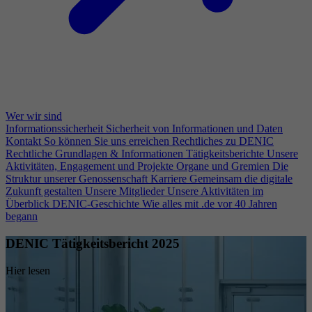
Wer wir sind
Informationssicherheit
Sicherheit von Informationen und Daten
Kontakt
So können Sie uns erreichen
Rechtliches zu DENIC
Rechtliche Grundlagen & Informationen
Tätigkeitsberichte
Unsere
Aktivitäten, Engagement und Projekte
Organe und Gremien
Die
Struktur unserer Genossenschaft
Karriere
Gemeinsam die digitale
Zukunft gestalten
Unsere Mitglieder
Unsere Aktivitäten im
Überblick
DENIC-Geschichte
Wie alles mit .de vor 40 Jahren
begann
DENIC Tätigkeitsbericht 2025
Hier lesen