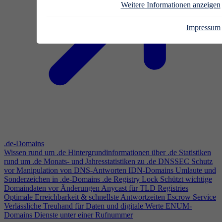
Weitere Informationen anzeigen
Impressum
.de-Domains
Wissen rund um .de
Hintergrundinformationen über .de
Statistiken
rund um .de
Monats- und Jahresstatistiken zu .de
DNSSEC
Schutz
vor Manipulation von DNS-Antworten
IDN-Domains
Umlaute und
Sonderzeichen in .de-Domains
.de Registry Lock
Schützt wichtige
Domaindaten vor Änderungen
Anycast für TLD Registries
Optimale Erreichbarkeit & schnellste Antwortzeiten
Escrow Service
Verlässliche Treuhand für Daten und digitale Werte
ENUM-
Domains
Dienste unter einer Rufnummer