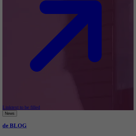
Linktext to be filled
News
de BLOG