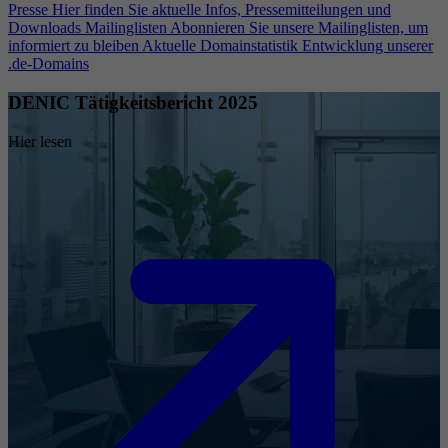
Presse
Hier finden Sie aktuelle Infos, Pressemitteilungen und
Downloads
Mailinglisten
Abonnieren Sie unsere Mailinglisten, um
informiert zu bleiben
Aktuelle Domainstatistik
Entwicklung unserer
.de-Domains
DENIC Tätigkeitsbericht 2025
Hier lesen