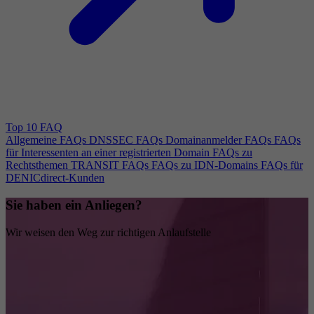
Top 10 FAQ
Allgemeine FAQs
DNSSEC FAQs
Domainanmelder FAQs
FAQs
für Interessenten an einer registrierten Domain
FAQs zu
Rechtsthemen
TRANSIT FAQs
FAQs zu IDN-Domains
FAQs für
DENICdirect-Kunden
Sie haben ein Anliegen?
Wir weisen den Weg zur richtigen Anlaufstelle